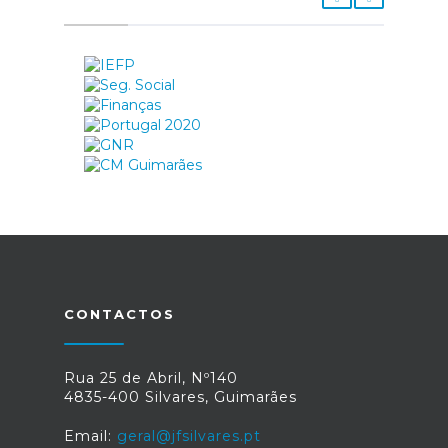
CONTACTOS
Rua 25 de Abril, Nº140
4835-400 Silvares, Guimarães
Email:
geral@jfsilvares.pt