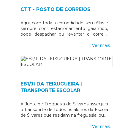
CTT - POSTO DE CORREIOS
Aqui, com toda a comodidade, sem filas e
sempre com estacionamento garantido,
pode despachar ou levantar o correio,
pagar as faturas da água, luz,
telecomunicações ou levantar o seu vale
Ver mais...
de correio.
EB1/JI DA TEIXUGUEIRA |
TRANSPORTE ESCOLAR
A Junta de Freguesia de Silvares assegura
o transporte de todos os alunos da Escola
de Silvares que residam na freguesia, quer
no período da manhã (acolhimento) quer
no período da tarde (prolongamento de
Ver mais...
horário). Este serviço poderá, ainda, ser