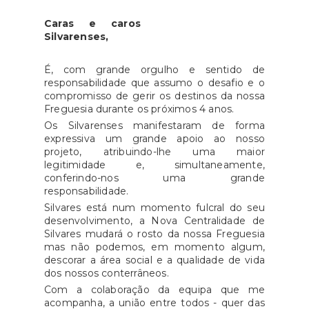
garantia mais proximidade e
promessa eleitoral, estamos a
existentes.Numa fase posterior,
segurança junto da
Caras e caros
cumprir um sonho com mais de
será levada a cabo uma
população.Atenciosamente, JF
Silvarenses,
40 anos.Um enorme bem-haja a
empreitada que incidirá,
Silvares
todos os que tornaram o sonho
essencialmente, ao nível do
É, com grande orgulho e sentido de
realidade.É este o
responsabilidade que assumo o desafio e o
piso, com a construção de
caminho!Atenciosamente,JF
compromisso de gerir os destinos da nossa
novos passeios e guias em toda
Freguesia durante os próximos 4 anos.
Silvares
a parte velha do Cemitério,
Os Silvarenses manifestaram de forma
permitindo, ainda, a
expressiva um grande apoio ao nosso
projeto, atribuindo-lhe uma maior
implementação de uma nova
legitimidade e, simultaneamente,
rede de escoamento de águas
conferindo-nos uma grande
pluviais.Posto isto, com a
responsabilidade.
conclusão desta segunda fase
Silvares está num momento fulcral do seu
desenvolvimento, a Nova Centralidade de
das obras, temos um Cemitério
Silvares mudará o rosto da nossa Freguesia
bem mais funcional e seguro,
mas não podemos, em momento algum,
onde os nossos concidadãos
descorar a área social e a qualidade de vida
dos nossos conterrâneos.
têm melhores condições para
Com a colaboração da equipa que me
cuidarem das suas
acompanha, a união entre todos - quer das