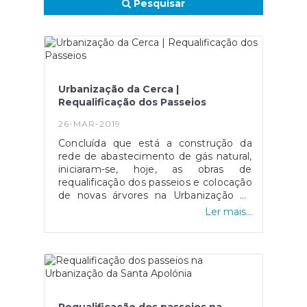
Pesquisar
Urbanização da Cerca |
Requalificação dos Passeios
26-MAR-2019
Concluída que está a construção da
rede de abastecimento de gás natural,
iniciaram-se, hoje, as obras de
requalificação dos passeios e colocação
de novas árvores na Urbanização da
Cerca.Acrescentar que será colocado
Ler mais...
um contentor subterrâneo à entrada
deste arruamento para depósito dos
resíduos domésticos, para onde será
também transferido o Ecoponto
atualmente colocado ao fundo da
Urbanização.Referir, ainda, que esta é
uma obra da responsabilidade da Junta