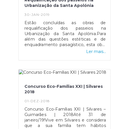
Requalificação dos passeios na
de Freguesia de Silvares, tendo sido
Urbanização da Santa Apolónia
financiada pela Câmara Municipal de
Guimarães.Muito naturalmente,
30-JAN-2019
enquanto durarem as obras, vão com
Estão concluídas as obras de
certeza verificar-se alguns
requalificação dos passeios na
constrangimentos e incómodos,
Urbanização da Santa Apolónia.Para
nomeadamente para os moradores,
além das questões estéticas e de
motivo pelo qual, apresentamos desde
enquadramento paisagístico, esta obra
já as nossas desculpas e pedimos a
garante uma melhoria muito
melhor compreensão.Tentaremos ser
Ler mais...
significativa em termos de mobilidade
breves.Atenciosamente,Junta de
e segurança dos utilizadores,
Freguesia de Silvares
nomeadamente dos
moradores. Acreditamos que, com o
apoio da Câmara Municipal de
Guimarães, poderemos dar
Concurso Eco-Famílias XXI | Silvares
seguimento a este trabalho noutros
2018
locais da nossa
Freguesia.Atenciosamente,Junta de
01-DEZ-2018
Freguesia de Silvares
Concurso Eco-Famílias XXI | Silvares –
Guimarães | 2018Até 31 de
janeiro/19!Vive em Silvares e considera
que a sua família tem hábitos