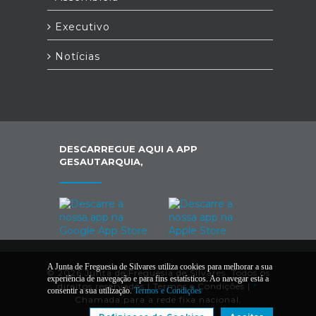
Executivo
Notícias
DESCARREGUE AQUI A APP
GESAUTARQUIA,
A Junta de Freguesia de Silvares utiliza cookies para melhorar a sua
© 2026 Junta de Freguesia de Silvares. Todos os
experiência de navegação e para fins estatísticos. Ao navegar está a
direitos reservados |
Termos e Condições
|
*
consentir a sua utilização.
Termos e Condições
Chamada para a rede fixa nacional.