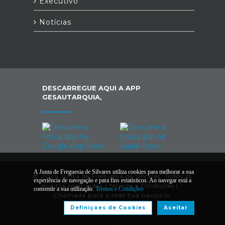
Executivo
Notícias
DESCARREGUE AQUI A APP
GESAUTARQUIA,
A Junta de Freguesia de Silvares utiliza cookies para melhorar a sua
© 2026 Junta de Freguesia de Silvares. Todos os
experiência de navegação e para fins estatísticos. Ao navegar está a
direitos reservados |
Termos e Condições
|
*
consentir a sua utilização.
Termos e Condições
Chamada para a rede fixa nacional.
Definiçoes de Cookies
Aceitar