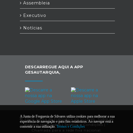
Assembleia
Executivo
Notícias
DESCARREGUE AQUI A APP
GESAUTARQUIA,
A Junta de Freguesia de Silvares utiliza cookies para melhorar a sua
© 2026 Junta de Freguesia de Silvares. Todos os
experiência de navegação e para fins estatísticos. Ao navegar está a
direitos reservados |
Termos e Condições
|
*
consentir a sua utilização.
Termos e Condições
Chamada para a rede fixa nacional.