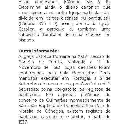
Bispo diocesano”. (Cânone. 515 § 1º).
Determina, ainda, o direito canónico que
«toda diocese ou outra Igreja particular seja
dividida em partes distintas ou paróquias.»
(Cânone. 374 § 1º), assim, dentro da Igreja
Católica, a paróquia é, também, uma
subdivisão territorial de uma diocese ou
bispado.
Outra informação:
A igreja Católica Romana na XXIVª sessão do
Concílio de Trento, realizada a 11 de
Novembro de 1563, cujas decisões foram
confirmadas pela bula Benedictus Deus,
mandada executar em Portugal, a 5 de
Setembro do mesmo ano, por Alvará do rei D.
Sebastião, torna obrigatório os registos de
baptismos. Em algumas paróquias do
concelho de Guimarães, nomeadamente de
São João Baptista de Pencelo e São Paio de
Moreira de Cónegos, existem registos de
baptismo, casamento e óbitos, a partir de
1537.