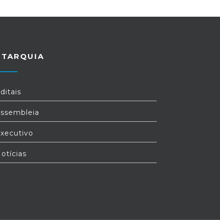
UTARQUIA
ditais
ssembleia
xecutivo
otícias