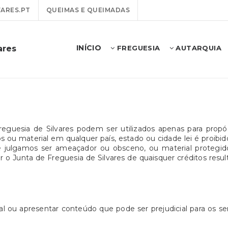
ARES.PT
QUEIMAS E QUEIMADAS
INÍCIO
ares
FREGUESIA
AUTARQUIA
reguesia de Silvares podem ser utilizados apenas para prop
ou material em qualquer país, estado ou cidade lei é proibido. 
que julgamos ser ameaçador ou obsceno, ou material protegid
 Junta de Freguesia de Silvares de quaisquer créditos result
l ou apresentar conteúdo que pode ser prejudicial para os ser