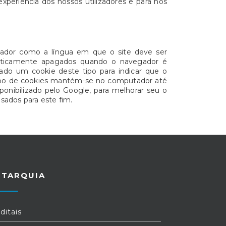
xperiência dos nossos utilizadores e para nos
lizador como a língua em que o site deve ser
omaticamente apagados quando o navegador é
dado um cookie deste tipo para indicar que o
 tipo de cookies mantém-se no computador até
sponibilizado pelo Google, para melhorar seu o
sados para este fim.
UTARQUIA
ditais