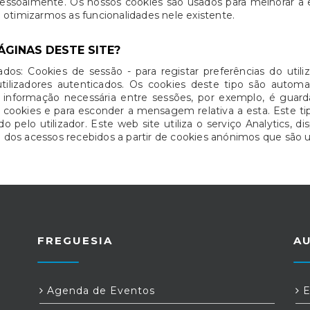
pessoalmente. Os nossos cookies são usados para melhorar a e
 a otimizarmos as funcionalidades nele existente.
ÁGINAS DESTE SITE?
zados: Cookies de sessão - para registar preferências do uti
tilizadores autenticados. Os cookies deste tipo são aut
r informação necessária entre sessões, por exemplo, é guar
e cookies e para esconder a mensagem relativa a esta. Este
 pelo utilizador. Este web site utiliza o serviço Analytics, di
os acessos recebidos a partir de cookies anónimos que são u
FREGUESIA
A
Agenda de Eventos
E