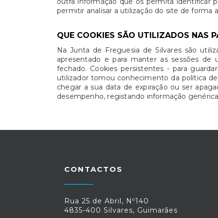
outra informação que os permita identificar 
permitir analisar a utilização do site de forma
QUE COOKIES SÃO UTILIZADOS NAS P
Na Junta de Freguesia de Silvares são utili
apresentado e para manter as sessões de u
fechado. Cookies persistentes - para guarda
utilizador tomou conhecimento da política d
chegar a sua data de expiração ou ser apagado
desempenho, registando informação genérica d
CONTACTOS
Rua 25 de Abril, Nº140
4835-400 Silvares, Guimarães