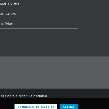
ssembleia
xecutivo
otícias
da para a rede fixa nacional.
Definiçoes de Cookies
Aceitar