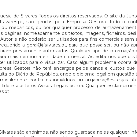
esia de Silvares Todos os direitos reservados. O site da Jun
w.jfsilvares.pt, são geridas pela Empresa Gestora. Todo o c
cos ou mecânicos, ou por qualquer processo de armazename
s páginas, nomeadamente os textos, imagens, ficheiros, desi
Autor e não poderão ser utilizados para fins comerciais sem 
requerido a geral@jfsilvares.pt, para que possa ser, ou não a
 foram previamente autorizados. Qualquer tipo de informação e
 e para mais nenhuma entidade comercial. Acreditamos que o
r utilizados para o visualizar. Caso algum problema ocorra d
presa Gestora não terá encargos pelos danos e custos que 
nsulta do Diário da República, onde o diploma legal em questã
riminalmente contra os indivíduos ou organizações cujas a
r lido e aceite os Avisos Legais acima. Qualquer esclarecim
es.pt.
Silvares são anónimos, não sendo guardada neles qualquer inf