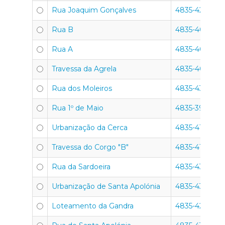
Rua Joaquim Gonçalves
4835-428
Rua B
4835-409
Rua A
4835-401
Travessa da Agrela
4835-403
Rua dos Moleiros
4835-431
Rua 1º de Maio
4835-399
Urbanização da Cerca
4835-414
Travessa do Corgo "B"
4835-418
Rua da Sardoeira
4835-439
Urbanização de Santa Apolónia
4835-438
Loteamento da Gandra
4835-425