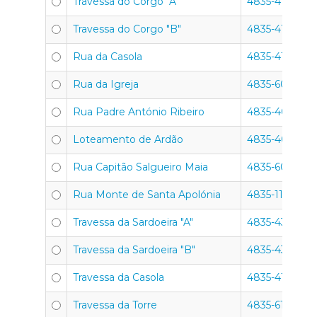
Travessa do Corgo "A"
4835-416
Travessa do Corgo "B"
4835-418
Rua da Casola
4835-413
Rua da Igreja
4835-605
Rua Padre António Ribeiro
4835-406
Loteamento de Ardão
4835-407
Rua Capitão Salgueiro Maia
4835-604
Rua Monte de Santa Apolónia
4835-111
Travessa da Sardoeira "A"
4835-439
Travessa da Sardoeira "B"
4835-439
Travessa da Casola
4835-413
Travessa da Torre
4835-619