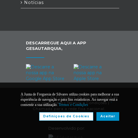
Notícias
DESCARREGUE AQUI A APP
GESAUTARQUIA,
A Junta de Freguesia de Silvares utiliza cookies para melhorar a sua
© 2026 Junta de Freguesia de Silvares. Todos os
experiência de navegação e para fins estatísticos. Ao navegar está a
direitos reservados |
Termos e Condições
|
*
consentir a sua utilização.
Termos e Condições
Chamada para a rede fixa nacional.
Definiçoes de Cookies
Aceitar
Desenvolvido por: