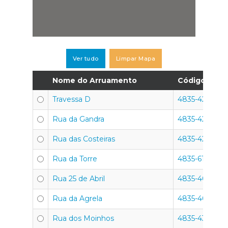
Ver tudo
Limpar Mapa
Nome do Arruamento
Código Posta
Travessa D
4835-422
Rua da Gandra
4835-426
Rua das Costeiras
4835-421
Rua da Torre
4835-619
Rua 25 de Abril
4835-400
Rua da Agrela
4835-402
Rua dos Moinhos
4835-430