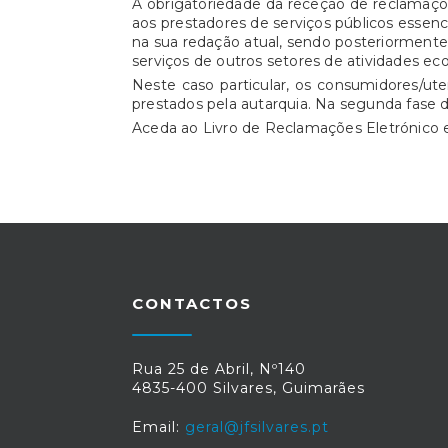
A obrigatoriedade da receção de reclamaçõe
aos prestadores de serviços públicos essencia
na sua redação atual, sendo posteriorment
serviços de outros setores de atividades ec
Neste caso particular, os consumidores/ut
prestados pela autarquia. Na segunda fase 
Aceda ao Livro de Reclamações Eletrónic
CONTACTOS
Rua 25 de Abril, Nº140
4835-400 Silvares, Guimarães
Email:
geral@jfsilvares.pt