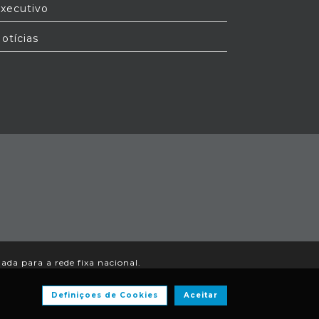
xecutivo
otícias
da para a rede fixa nacional.
Definiçoes de Cookies
Aceitar