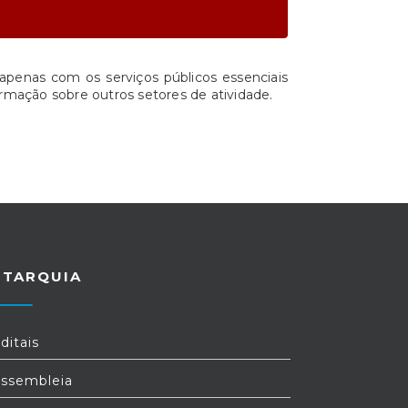
apenas com os serviços públicos essenciais
rmação sobre outros setores de atividade.
UTARQUIA
ditais
ssembleia