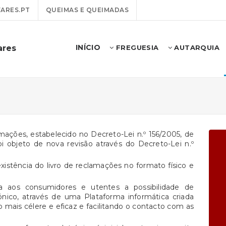
ARES.PT
QUEIMAS E QUEIMADAS
INÍCIO
ares
FREGUESIA
AUTARQUIA
lamações, estabelecido no Decreto-Lei n.º 156/2005, de
oi objeto de nova revisão através do Decreto-Lei n.º
existência do livro de reclamações no formato físico e
ta aos consumidores e utentes a possibilidade de
nico, através de uma Plataforma informática criada
 mais célere e eficaz e facilitando o contacto com as