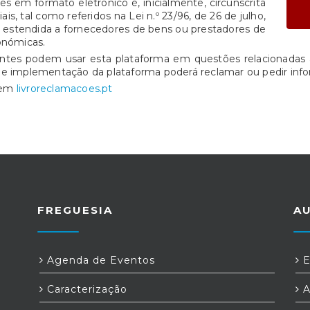
s em formato eletrónico é, inicialmente, circunscrita
is, tal como referidos na Lei n.º 23/96, de 26 de julho,
e estendida a fornecedores de bens ou prestadores de
onómicas.
entes podem usar esta plataforma em questões relacionadas 
de implementação da plataforma poderá reclamar ou pedir info
o em
livroreclamacoes.pt
FREGUESIA
A
Agenda de Eventos
E
Caracterização
A