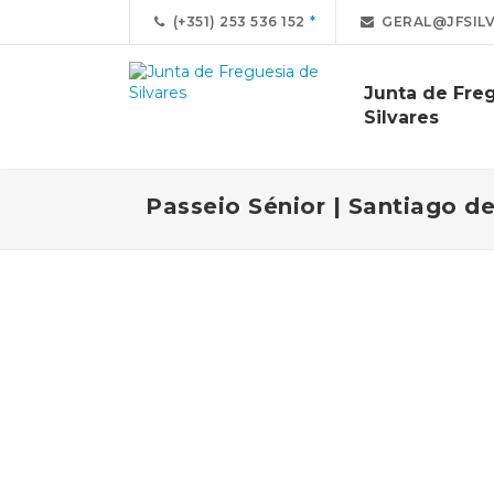
(+351) 253 536 152
GERAL@JFSILV
Junta de Fre
Silvares
Passeio Sénior | Santiago d